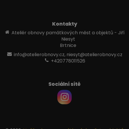
Kontakty
Ateliér obnovy památkových měst a objektů - Jiří
Niesyt
Brtnice
info@atelierobnovy.cz, niesyt@atelierobnovy.cz
+420778011526
Sociální sítě