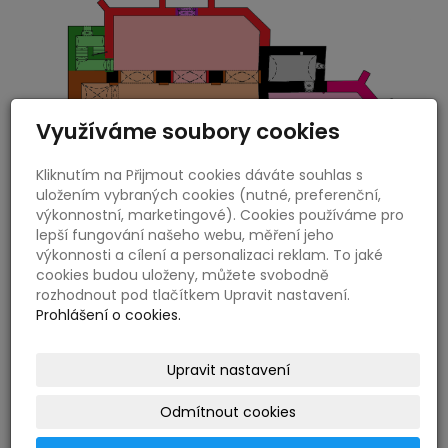
Využíváme soubory cookies
Kliknutím na Přijmout cookies dáváte souhlas s
uložením vybraných cookies (nutné, preferenční,
výkonnostní, marketingové). Cookies používáme pro
lepší fungování našeho webu, měření jeho
Stavebně historický průzkum
výkonnosti a cílení a personalizaci reklam. To jaké
(SHP)
cookies budou uloženy, můžete svobodně
rozhodnout pod tlačítkem Upravit nastavení.
Je základním podkladem předprojektové
Prohlášení o cookies.
dokumentace historických staveb.
Upravit nastavení
Více
Odmítnout cookies