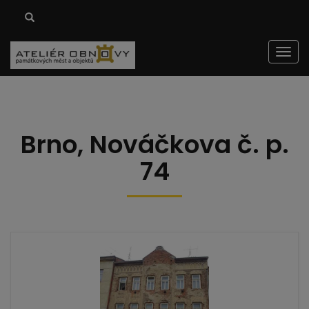
Men
Brno, Nováčkova č. p.
74