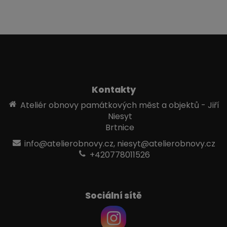
Kontakty
Ateliér obnovy památkových měst a objektů - Jiří
Niesyt
Brtnice
info@atelierobnovy.cz, niesyt@atelierobnovy.cz
+420778011526
Sociální sítě