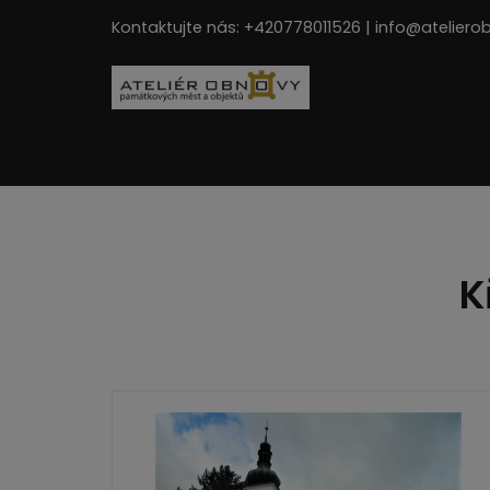
Kontaktujte nás: +420778011526 | info@ateliero
K