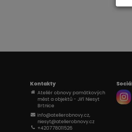
Kontakty
Sociál
Ateliér obnovy památkových
měst a objektů - Jiří Niesyt
Brtnice
info@atelierobnovy.cz,
niesyt@atelierobnovy.cz
+420778011526