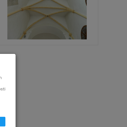
h
sti