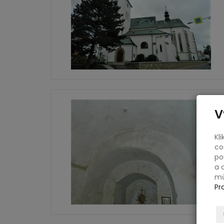
V
Kl
co
po
a 
mů
Pr