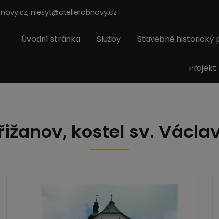
bnovy.cz, niesyt@atelierobnovy.cz
Úvodní stránka
Služby
Stavebně historický
Projekt
řižanov, kostel sv. Václa