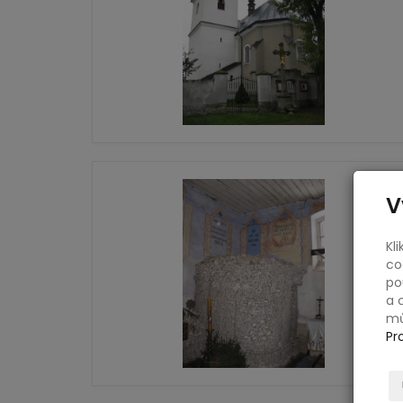
V
Kl
co
po
a 
mů
Pr