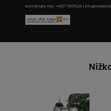
Kontaktujte nás: +420778011526 | info@ateliero
Nížk