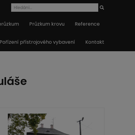
 průzkum
Průzkum krovu
Reference
 Pořízení přístrojového vybavení
Kontakt
uláše