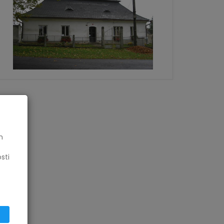
h
sti