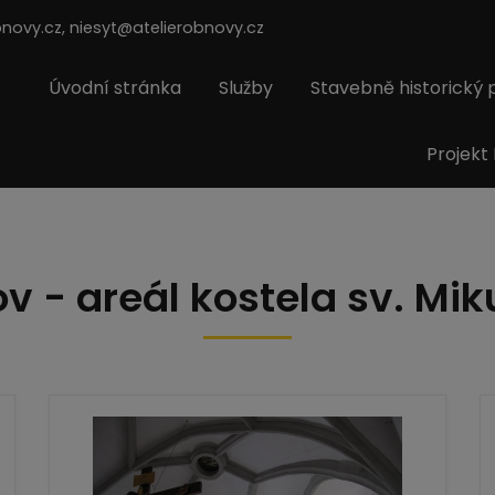
bnovy.cz, niesyt@atelierobnovy.cz
Úvodní stránka
Služby
Stavebně historický
Projekt
ov - areál kostela sv. Mik