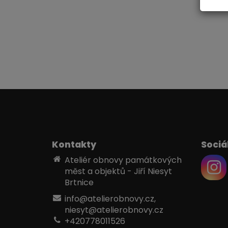
Kontakty
Sociál
Ateliér obnovy památkových
měst a objektů - Jiří Niesyt
Brtnice
info@atelierobnovy.cz,
niesyt@atelierobnovy.cz
+420778011526