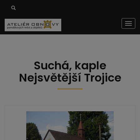
Men
Suchá, kaple
Nejsvětější Trojice