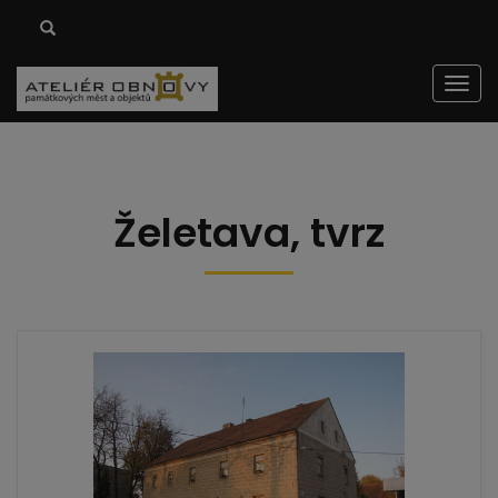
Men
Želetava, tvrz