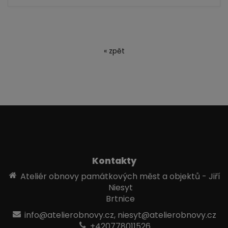
« zpět
Kontakty
Ateliér obnovy památkových měst a objektů - Jiří
Niesyt
Brtnice
info@atelierobnovy.cz, niesyt@atelierobnovy.cz
+420778011526